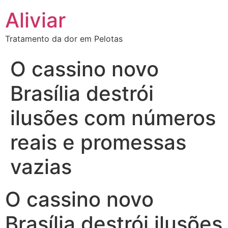
Aliviar
Tratamento da dor em Pelotas
O cassino novo
Brasília destrói
ilusões com números
reais e promessas
vazias
O cassino novo
Brasília destrói ilusões