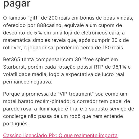
pagar
O famoso “gift” de 200 reais em bônus de boas‑vindas,
oferecido por 888casino, equivale a um cupom de
desconto de 5 % em uma loja de eletrônicos cara; a
matemática simples revela que, após cumprir 30 x de
rollover, o jogador sai perdendo cerca de 150 reais.
Bet365 tenta compensar com 30 “free spins” em
Starburst, porém cada rotação possui RTP de 96,1 % e
volatilidade média, logo a expectativa de lucro real
permanece negativa.
Porque a promessa de “VIP treatment” soa como um
motel barato recém‑pintado: o corredor tem papel de
parede rosa, a iluminação é fria, e o suposto serviço de
concierge não passa de um robô que nem entende
português.
Cassino licenciado Pix: O que realmente importa