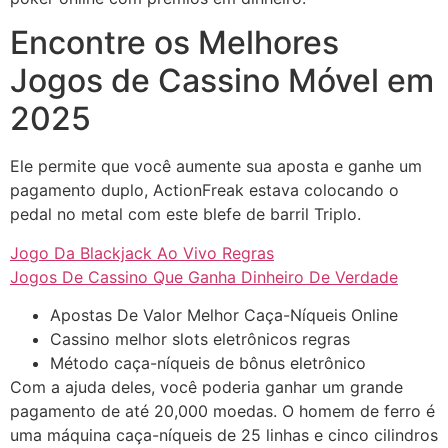
Encontre os Melhores
Jogos de Cassino Móvel em
2025
Ele permite que você aumente sua aposta e ganhe um
pagamento duplo, ActionFreak estava colocando o
pedal no metal com este blefe de barril Triplo.
Jogo Da Blackjack Ao Vivo Regras
Jogos De Cassino Que Ganha Dinheiro De Verdade
Apostas De Valor Melhor Caça-Níqueis Online
Cassino melhor slots eletrônicos regras
Método caça-níqueis de bônus eletrônico
Com a ajuda deles, você poderia ganhar um grande
pagamento de até 20,000 moedas. O homem de ferro é
uma máquina caça-níqueis de 25 linhas e cinco cilindros