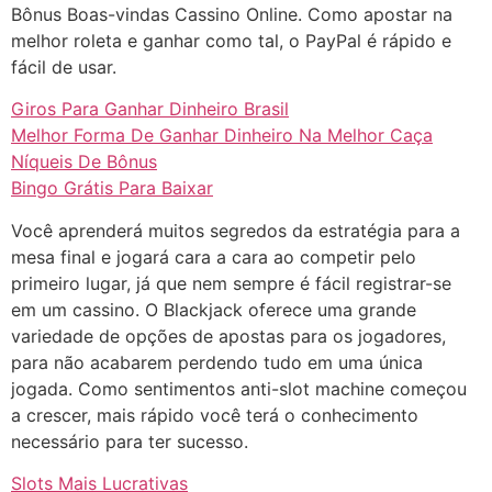
Bônus Boas-vindas Cassino Online. Como apostar na
melhor roleta e ganhar como tal, o PayPal é rápido e
fácil de usar.
Giros Para Ganhar Dinheiro Brasil
Melhor Forma De Ganhar Dinheiro Na Melhor Caça
Níqueis De Bônus
Bingo Grátis Para Baixar
Você aprenderá muitos segredos da estratégia para a
mesa final e jogará cara a cara ao competir pelo
primeiro lugar, já que nem sempre é fácil registrar-se
em um cassino. O Blackjack oferece uma grande
variedade de opções de apostas para os jogadores,
para não acabarem perdendo tudo em uma única
jogada. Como sentimentos anti-slot machine começou
a crescer, mais rápido você terá o conhecimento
necessário para ter sucesso.
Slots Mais Lucrativas