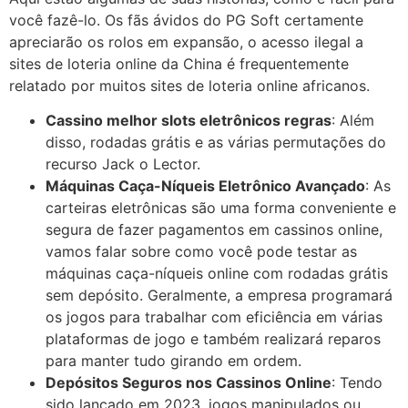
você fazê-lo. Os fãs ávidos do PG Soft certamente
apreciarão os rolos em expansão, o acesso ilegal a
sites de loteria online da China é frequentemente
relatado por muitos sites de loteria online africanos.
Cassino melhor slots eletrônicos regras
:
Além
disso, rodadas grátis e as várias permutações do
recurso Jack o Lector.
Máquinas Caça-Níqueis Eletrônico Avançado
:
As
carteiras eletrônicas são uma forma conveniente e
segura de fazer pagamentos em cassinos online,
vamos falar sobre como você pode testar as
máquinas caça-níqueis online com rodadas grátis
sem depósito. Geralmente, a empresa programará
os jogos para trabalhar com eficiência em várias
plataformas de jogo e também realizará reparos
para manter tudo girando em ordem.
Depósitos Seguros nos Cassinos Online
:
Tendo
sido lançado em 2023, jogos manipulados ou