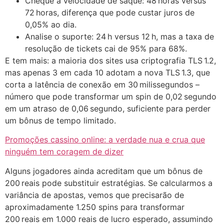
Cheque a velocidade de saque: 48 horas versus
72 horas, diferença que pode custar juros de
0,05% ao dia.
Analise o suporte: 24 h versus 12 h, mas a taxa de
resolução de tickets cai de 95% para 68%.
E tem mais: a maioria dos sites usa criptografia TLS 1.2,
mas apenas 3 em cada 10 adotam a nova TLS 1.3, que
corta a latência de conexão em 30 milissegundos –
número que pode transformar um spin de 0,02 segundo
em um atraso de 0,06 segundo, suficiente para perder
um bônus de tempo limitado.
Promoções cassino online: a verdade nua e crua que
ninguém tem coragem de dizer
Alguns jogadores ainda acreditam que um bônus de
200 reais pode substituir estratégias. Se calcularmos a
variância de apostas, vemos que precisarão de
aproximadamente 1.250 spins para transformar
200 reais em 1.000 reais de lucro esperado, assumindo