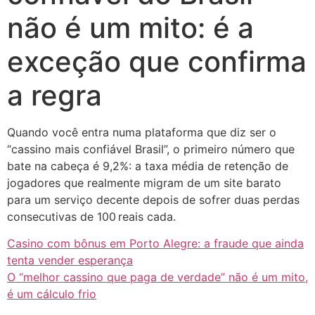
não é um mito: é a
exceção que confirma
a regra
Quando você entra numa plataforma que diz ser o
“cassino mais confiável Brasil”, o primeiro número que
bate na cabeça é 9,2%: a taxa média de retenção de
jogadores que realmente migram de um site barato
para um serviço decente depois de sofrer duas perdas
consecutivas de 100 reais cada.
Casino com bônus em Porto Alegre: a fraude que ainda
tenta vender esperança
O “melhor cassino que paga de verdade” não é um mito,
é um cálculo frio