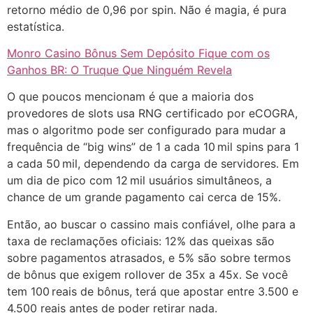
retorno médio de 0,96 por spin. Não é magia, é pura
estatística.
Monro Casino Bônus Sem Depósito Fique com os
Ganhos BR: O Truque Que Ninguém Revela
O que poucos mencionam é que a maioria dos
provedores de slots usa RNG certificado por eCOGRA,
mas o algoritmo pode ser configurado para mudar a
frequência de “big wins” de 1 a cada 10 mil spins para 1
a cada 50 mil, dependendo da carga de servidores. Em
um dia de pico com 12 mil usuários simultâneos, a
chance de um grande pagamento cai cerca de 15%.
Então, ao buscar o cassino mais confiável, olhe para a
taxa de reclamações oficiais: 12% das queixas são
sobre pagamentos atrasados, e 5% são sobre termos
de bônus que exigem rollover de 35x a 45x. Se você
tem 100 reais de bônus, terá que apostar entre 3.500 e
4.500 reais antes de poder retirar nada.