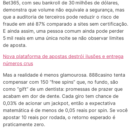
Bet365, com seu bankroll de 30 milhões de dólares,
demonstra que volume não equivale a segurança, mas
que a auditoria de terceiros pode reduzir o risco de
fraude em até 87% comparado a sites sem certificação.
E ainda assim, uma pessoa comum ainda pode perder
5 mil reais em uma única noite se não observar limites
de aposta.
Nova plataforma de apostas destrói ilusões e entrega
números crus
Mas a realidade é menos glamourosa. 888casino tenta
compensar com 150 “free spins” que, no fundo, são
como “gift” de um dentista: promessas de prazer que
acabam em dor de dente. Cada giro tem chance de
0,03% de acionar um jackpot, então a expectativa
matemática é de menos de 0,05 reais por spin. Se você
apostar 10 reais por rodada, o retorno esperado é
praticamente zero.