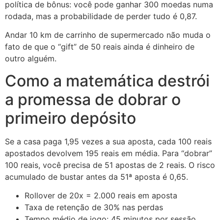
política de bônus: você pode ganhar 300 moedas numa
rodada, mas a probabilidade de perder tudo é 0,87.
Andar 10 km de carrinho de supermercado não muda o
fato de que o “gift” de 50 reais ainda é dinheiro de
outro alguém.
Como a matemática destrói
a promessa de dobrar o
primeiro depósito
Se a casa paga 1,95 vezes a sua aposta, cada 100 reais
apostados devolvem 195 reais em média. Para “dobrar”
100 reais, você precisa de 51 apostas de 2 reais. O risco
acumulado de bustar antes da 51ª aposta é 0,65.
Rollover de 20x = 2.000 reais em aposta
Taxa de retenção de 30% nas perdas
Tempo médio de jogo: 45 minutos por sessão