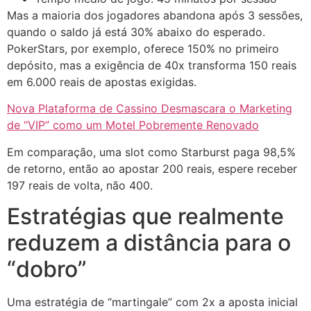
Mas a maioria dos jogadores abandona após 3 sessões,
quando o saldo já está 30% abaixo do esperado.
PokerStars, por exemplo, oferece 150% no primeiro
depósito, mas a exigência de 40x transforma 150 reais
em 6.000 reais de apostas exigidas.
Nova Plataforma de Cassino Desmascara o Marketing
de “VIP” como um Motel Pobremente Renovado
Em comparação, uma slot como Starburst paga 98,5%
de retorno, então ao apostar 200 reais, espere receber
197 reais de volta, não 400.
Estratégias que realmente
reduzem a distância para o
“dobro”
Uma estratégia de “martingale” com 2x a aposta inicial