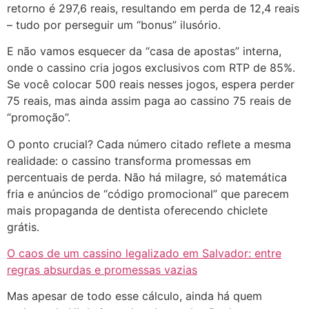
retorno é 297,6 reais, resultando em perda de 12,4 reais
– tudo por perseguir um “bonus” ilusório.
E não vamos esquecer da “casa de apostas” interna,
onde o cassino cria jogos exclusivos com RTP de 85%.
Se você colocar 500 reais nesses jogos, espera perder
75 reais, mas ainda assim paga ao cassino 75 reais de
“promoção”.
O ponto crucial? Cada número citado reflete a mesma
realidade: o cassino transforma promessas em
percentuais de perda. Não há milagre, só matemática
fria e anúncios de “código promocional” que parecem
mais propaganda de dentista oferecendo chiclete
grátis.
O caos de um cassino legalizado em Salvador: entre
regras absurdas e promessas vazias
Mas apesar de todo esse cálculo, ainda há quem