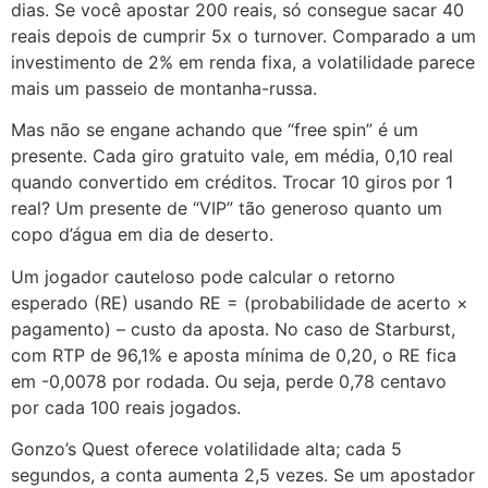
dias. Se você apostar 200 reais, só consegue sacar 40
reais depois de cumprir 5x o turnover. Comparado a um
investimento de 2% em renda fixa, a volatilidade parece
mais um passeio de montanha-russa.
Mas não se engane achando que “free spin” é um
presente. Cada giro gratuito vale, em média, 0,10 real
quando convertido em créditos. Trocar 10 giros por 1
real? Um presente de “VIP” tão generoso quanto um
copo d’água em dia de deserto.
Um jogador cauteloso pode calcular o retorno
esperado (RE) usando RE = (probabilidade de acerto ×
pagamento) – custo da aposta. No caso de Starburst,
com RTP de 96,1% e aposta mínima de 0,20, o RE fica
em -0,0078 por rodada. Ou seja, perde 0,78 centavo
por cada 100 reais jogados.
Gonzo’s Quest oferece volatilidade alta; cada 5
segundos, a conta aumenta 2,5 vezes. Se um apostador