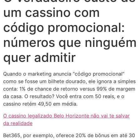
um cassino com
código promocional:
números que ninguém
quer admitir
Quando o marketing anuncia “código promocional”
como se fosse um bilhete dourado, ele ignora a simples
conta: 1% de chance de retorno versus 99% de margem
da casa. O resultado? Você entra com 50 reais, e o
cassino retém 49,50 em média.
O cassino legalizado Belo Horizonte não vai te salvar
da realidade
Bet365, por exemplo, oferece 20% de bônus em até 30