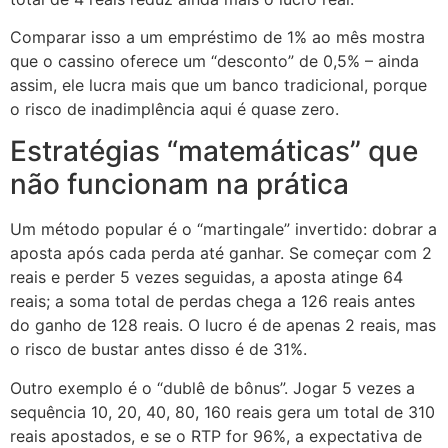
Comparar isso a um empréstimo de 1% ao mês mostra
que o cassino oferece um “desconto” de 0,5% – ainda
assim, ele lucra mais que um banco tradicional, porque
o risco de inadimplência aqui é quase zero.
Estratégias “matemáticas” que
não funcionam na prática
Um método popular é o “martingale” invertido: dobrar a
aposta após cada perda até ganhar. Se começar com 2
reais e perder 5 vezes seguidas, a aposta atinge 64
reais; a soma total de perdas chega a 126 reais antes
do ganho de 128 reais. O lucro é de apenas 2 reais, mas
o risco de bustar antes disso é de 31%.
Outro exemplo é o “dublê de bônus”. Jogar 5 vezes a
sequência 10, 20, 40, 80, 160 reais gera um total de 310
reais apostados, e se o RTP for 96%, a expectativa de