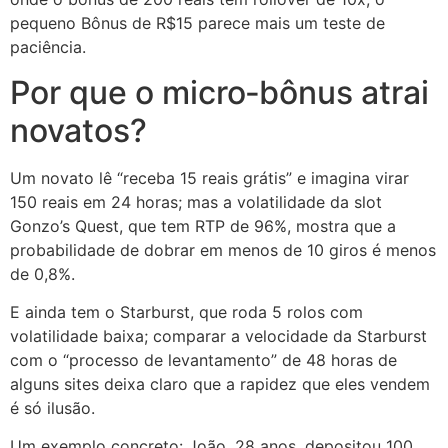
pequeno Bônus de R$15 parece mais um teste de
paciência.
Por que o micro‑bônus atrai
novatos?
Um novato lê “receba 15 reais grátis” e imagina virar
150 reais em 24 horas; mas a volatilidade da slot
Gonzo’s Quest, que tem RTP de 96%, mostra que a
probabilidade de dobrar em menos de 10 giros é menos
de 0,8%.
E ainda tem o Starburst, que roda 5 rolos com
volatilidade baixa; comparar a velocidade da Starburst
com o “processo de levantamento” de 48 horas de
alguns sites deixa claro que a rapidez que eles vendem
é só ilusão.
Um exemplo concreto: João, 28 anos, depositou 100