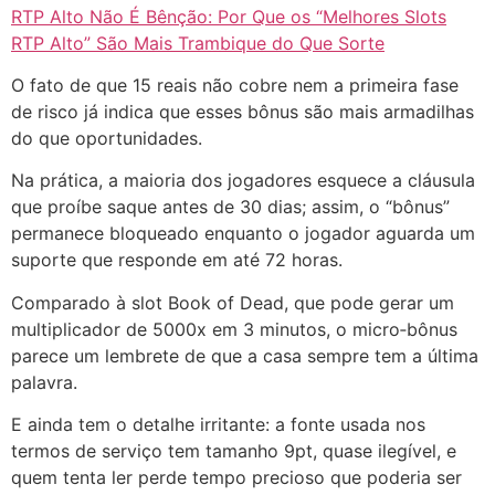
RTP Alto Não É Bênção: Por Que os “Melhores Slots
RTP Alto” São Mais Trambique do Que Sorte
O fato de que 15 reais não cobre nem a primeira fase
de risco já indica que esses bônus são mais armadilhas
do que oportunidades.
Na prática, a maioria dos jogadores esquece a cláusula
que proíbe saque antes de 30 dias; assim, o “bônus”
permanece bloqueado enquanto o jogador aguarda um
suporte que responde em até 72 horas.
Comparado à slot Book of Dead, que pode gerar um
multiplicador de 5000x em 3 minutos, o micro‑bônus
parece um lembrete de que a casa sempre tem a última
palavra.
E ainda tem o detalhe irritante: a fonte usada nos
termos de serviço tem tamanho 9pt, quase ilegível, e
quem tenta ler perde tempo precioso que poderia ser