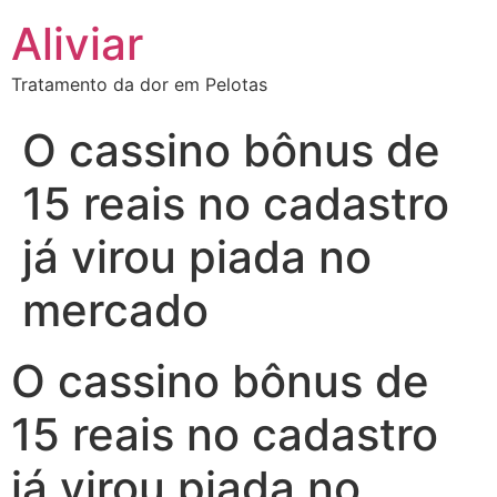
Aliviar
Tratamento da dor em Pelotas
O cassino bônus de
15 reais no cadastro
já virou piada no
mercado
O cassino bônus de
15 reais no cadastro
já virou piada no