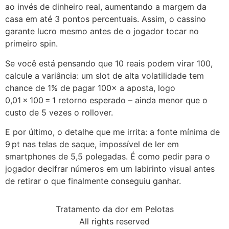
ao invés de dinheiro real, aumentando a margem da
casa em até 3 pontos percentuais. Assim, o cassino
garante lucro mesmo antes de o jogador tocar no
primeiro spin.
Se você está pensando que 10 reais podem virar 100,
calcule a variância: um slot de alta volatilidade tem
chance de 1% de pagar 100× a aposta, logo
0,01 × 100 = 1 retorno esperado – ainda menor que o
custo de 5 vezes o rollover.
E por último, o detalhe que me irrita: a fonte mínima de
9 pt nas telas de saque, impossível de ler em
smartphones de 5,5 polegadas. É como pedir para o
jogador decifrar números em um labirinto visual antes
de retirar o que finalmente conseguiu ganhar.
Tratamento da dor em Pelotas
All rights reserved