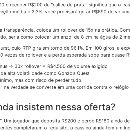
00 e receber R$200 de “cálice de prata” significa que o ca
etenção média é 2,3%, você precisará gerar R$690 de volum
transparência, coloca um rollover de 15x na prática. Com
do, seria como colocar um anzol de 8 cm na água de 2 me
rst, cujo RTP gira em torno de 96,1%. Em 100 giros, a ex
30 vezes de rollover e a perda esperada sobe para quase R
ônus → 30x rollover = R$4.500 de volume exigido
de alta volatilidade como Gonzo’s Quest
mínimo, mas com risco de perder tudo
is” na verdade se converte em uma corrida contra o relóg
nda insistem nessa oferta?
”. Um jogador que deposita R$200 e perde R$180 ainda dei
lientes completarem o requisito, o cassino ainda tem um lu