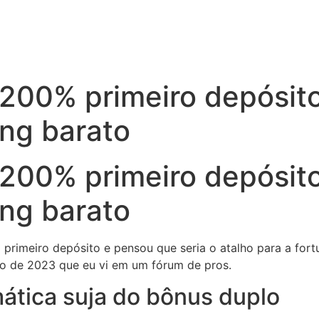
 200% primeiro depósit
ng barato
 200% primeiro depósit
ng barato
rimeiro depósito e pensou que seria o atalho para a fortu
no de 2023 que eu vi em um fórum de pros.
tica suja do bônus duplo