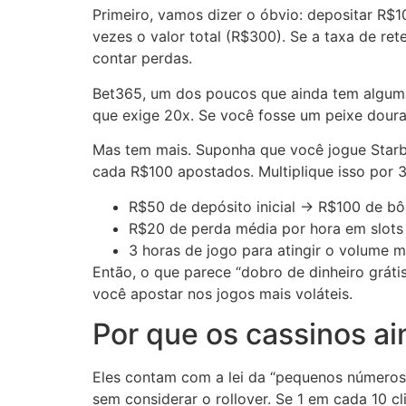
Primeiro, vamos dizer o óbvio: depositar R$1
vezes o valor total (R$300). Se a taxa de r
contar perdas.
Bet365, um dos poucos que ainda tem alguma 
que exige 20x. Se você fosse um peixe doura
Mas tem mais. Suponha que você jogue Starbu
cada R$100 apostados. Multiplique isso por 
R$50 de depósito inicial → R$100 de b
R$20 de perda média por hora em slots 
3 horas de jogo para atingir o volume 
Então, o que parece “dobro de dinheiro grát
você apostar nos jogos mais voláteis.
Por que os cassinos ai
Eles contam com a lei da “pequenos números
sem considerar o rollover. Se 1 em cada 10 c