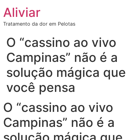
Aliviar
Tratamento da dor em Pelotas
O “cassino ao vivo
Campinas” não é a
solução mágica que
você pensa
O “cassino ao vivo
Campinas” não é a
solução mágica que