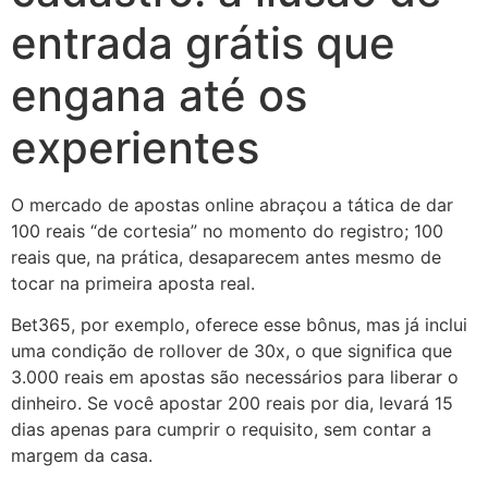
entrada grátis que
engana até os
experientes
O mercado de apostas online abraçou a tática de dar
100 reais “de cortesia” no momento do registro; 100
reais que, na prática, desaparecem antes mesmo de
tocar na primeira aposta real.
Bet365, por exemplo, oferece esse bônus, mas já inclui
uma condição de rollover de 30x, o que significa que
3.000 reais em apostas são necessários para liberar o
dinheiro. Se você apostar 200 reais por dia, levará 15
dias apenas para cumprir o requisito, sem contar a
margem da casa.