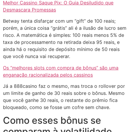
Melhor Cassino Saque Pix: O Guia Desiludido que
Desmascara Promessas
Betway tenta disfarçar com um “gift” de 100 reais;
porém, a única coisa “grátis” ali é a ilusão de lucro sem
risco. A matemática é simples: 100 reais menos 5% de
taxa de processamento na retirada deixa 95 reais, e
ainda há o requisito de depósito mínimo de 50 reais
que você nunca vai recuperar.
Os “melhores slots com compra de bônus” são uma
enganação racionalizada pelos cassinos
Já a 888casino faz o mesmo, mas troca o rollover por
um limite de ganho de 30 reais sobre o bônus. Mesmo
que você ganhe 30 reais, o restante do prêmio fica
bloqueado, como se fosse um cofre sem chave.
Como esses bônus se
comparam à volatilidade