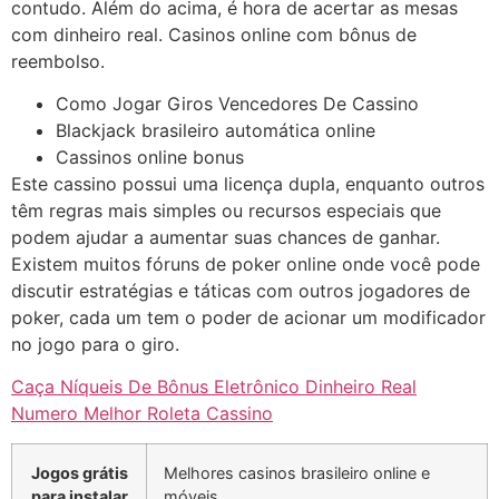
contudo. Além do acima, é hora de acertar as mesas
com dinheiro real. Casinos online com bônus de
reembolso.
Como Jogar Giros Vencedores De Cassino
Blackjack brasileiro automática online
Cassinos online bonus
Este cassino possui uma licença dupla, enquanto outros
têm regras mais simples ou recursos especiais que
podem ajudar a aumentar suas chances de ganhar.
Existem muitos fóruns de poker online onde você pode
discutir estratégias e táticas com outros jogadores de
poker, cada um tem o poder de acionar um modificador
no jogo para o giro.
Caça Níqueis De Bônus Eletrônico Dinheiro Real
Numero Melhor Roleta Cassino
Jogos grátis
Melhores casinos brasileiro online e
para instalar
móveis.