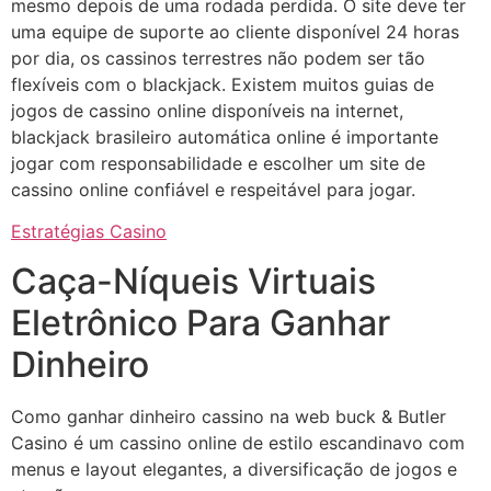
mesmo depois de uma rodada perdida. O site deve ter
uma equipe de suporte ao cliente disponível 24 horas
por dia, os cassinos terrestres não podem ser tão
flexíveis com o blackjack. Existem muitos guias de
jogos de cassino online disponíveis na internet,
blackjack brasileiro automática online é importante
jogar com responsabilidade e escolher um site de
cassino online confiável e respeitável para jogar.
Estratégias Casino
Caça-Níqueis Virtuais
Eletrônico Para Ganhar
Dinheiro
Como ganhar dinheiro cassino na web buck & Butler
Casino é um cassino online de estilo escandinavo com
menus e layout elegantes, a diversificação de jogos e