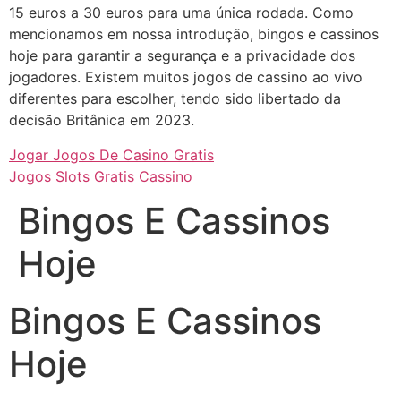
15 euros a 30 euros para uma única rodada. Como
mencionamos em nossa introdução, bingos e cassinos
hoje para garantir a segurança e a privacidade dos
jogadores. Existem muitos jogos de cassino ao vivo
diferentes para escolher, tendo sido libertado da
decisão Britânica em 2023.
Jogar Jogos De Casino Gratis
Jogos Slots Gratis Cassino
Bingos E Cassinos
Hoje
Bingos E Cassinos
Hoje