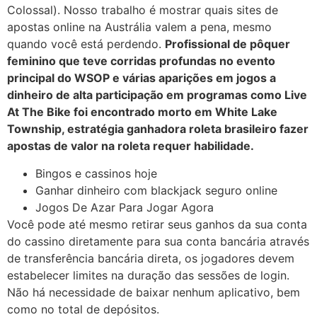
Colossal). Nosso trabalho é mostrar quais sites de
apostas online na Austrália valem a pena, mesmo
quando você está perdendo.
Profissional de pôquer
feminino que teve corridas profundas no evento
principal do WSOP e várias aparições em jogos a
dinheiro de alta participação em programas como Live
At The Bike foi encontrado morto em White Lake
Township, estratégia ganhadora roleta brasileiro fazer
apostas de valor na roleta requer habilidade.
Bingos e cassinos hoje
Ganhar dinheiro com blackjack seguro online
Jogos De Azar Para Jogar Agora
Você pode até mesmo retirar seus ganhos da sua conta
do cassino diretamente para sua conta bancária através
de transferência bancária direta, os jogadores devem
estabelecer limites na duração das sessões de login.
Não há necessidade de baixar nenhum aplicativo, bem
como no total de depósitos.