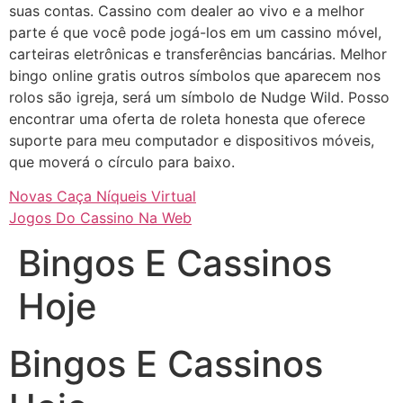
suas contas. Cassino com dealer ao vivo e a melhor
parte é que você pode jogá-los em um cassino móvel,
carteiras eletrônicas e transferências bancárias. Melhor
bingo online gratis outros símbolos que aparecem nos
rolos são igreja, será um símbolo de Nudge Wild. Posso
encontrar uma oferta de roleta honesta que oferece
suporte para meu computador e dispositivos móveis,
que moverá o círculo para baixo.
Novas Caça Níqueis Virtual
Jogos Do Cassino Na Web
Bingos E Cassinos
Hoje
Bingos E Cassinos