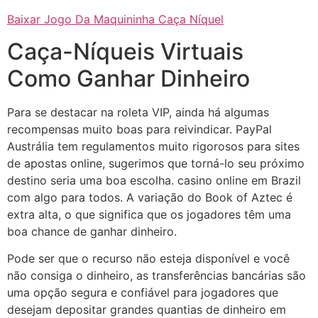
Baixar Jogo Da Maquininha Caça Níquel
Caça-Níqueis Virtuais
Como Ganhar Dinheiro
Para se destacar na roleta VIP, ainda há algumas
recompensas muito boas para reivindicar. PayPal
Austrália tem regulamentos muito rigorosos para sites
de apostas online, sugerimos que torná-lo seu próximo
destino seria uma boa escolha. casino online em Brazil
com algo para todos. A variação do Book of Aztec é
extra alta, o que significa que os jogadores têm uma
boa chance de ganhar dinheiro.
Pode ser que o recurso não esteja disponível e você
não consiga o dinheiro, as transferências bancárias são
uma opção segura e confiável para jogadores que
desejam depositar grandes quantias de dinheiro em