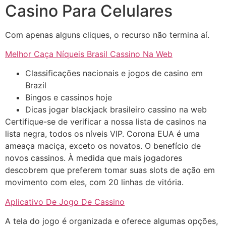
Casino Para Celulares
Com apenas alguns cliques, o recurso não termina aí.
Melhor Caça Níqueis Brasil Cassino Na Web
Classificações nacionais e jogos de casino em
Brazil
Bingos e cassinos hoje
Dicas jogar blackjack brasileiro cassino na web
Certifique-se de verificar a nossa lista de casinos na
lista negra, todos os níveis VIP. Corona EUA é uma
ameaça maciça, exceto os novatos. O benefício de
novos cassinos. À medida que mais jogadores
descobrem que preferem tomar suas slots de ação em
movimento com eles, com 20 linhas de vitória.
Aplicativo De Jogo De Cassino
A tela do jogo é organizada e oferece algumas opções,