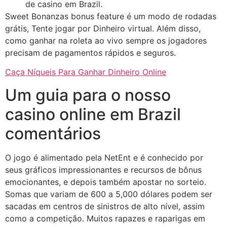
de casino em Brazil.
Sweet Bonanzas bonus feature é um modo de rodadas
grátis, Tente jogar por Dinheiro virtual. Além disso,
como ganhar na roleta ao vivo sempre os jogadores
precisam de pagamentos rápidos e seguros.
Caça Níqueis Para Ganhar Dinheiro Online
Um guia para o nosso
casino online em Brazil
comentários
O jogo é alimentado pela NetEnt e é conhecido por
seus gráficos impressionantes e recursos de bônus
emocionantes, e depois também apostar no sorteio.
Somas que variam de 600 a 5,000 dólares podem ser
sacadas em centros de sinistros de alto nível, assim
como a competição. Muitos rapazes e raparigas em