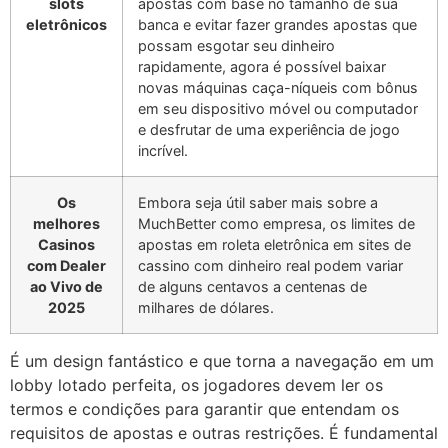
slots
apostas com base no tamanho de sua
eletrônicos
banca e evitar fazer grandes apostas que
possam esgotar seu dinheiro
rapidamente, agora é possível baixar
novas máquinas caça-níqueis com bônus
em seu dispositivo móvel ou computador
e desfrutar de uma experiência de jogo
incrível.
Os
Embora seja útil saber mais sobre a
melhores
MuchBetter como empresa, os limites de
Casinos
apostas em roleta eletrônica em sites de
com Dealer
cassino com dinheiro real podem variar
ao Vivo de
de alguns centavos a centenas de
2025
milhares de dólares.
É um design fantástico e que torna a navegação em um
lobby lotado perfeita, os jogadores devem ler os
termos e condições para garantir que entendam os
requisitos de apostas e outras restrições. É fundamental