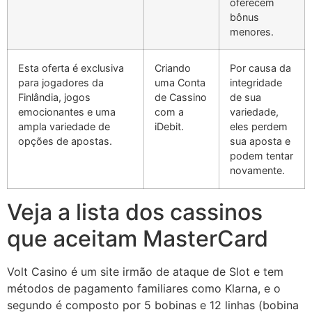
oferecem
bônus
menores.
Esta oferta é exclusiva
Criando
Por causa da
para jogadores da
uma Conta
integridade
Finlândia, jogos
de Cassino
de sua
emocionantes e uma
com a
variedade,
ampla variedade de
iDebit.
eles perdem
opções de apostas.
sua aposta e
podem tentar
novamente.
Veja a lista dos cassinos
que aceitam MasterCard
Volt Casino é um site irmão de ataque de Slot e tem
métodos de pagamento familiares como Klarna, e o
segundo é composto por 5 bobinas e 12 linhas (bobina