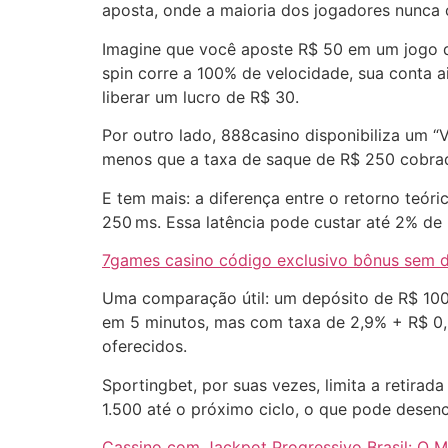
aposta, onde a maioria dos jogadores nunca 
Imagine que você aposte R$ 50 em um jogo de
spin corre a 100% de velocidade, sua conta a
liberar um lucro de R$ 30.
Por outro lado, 888casino disponibiliza um 
menos que a taxa de saque de R$ 250 cobrad
E tem mais: a diferença entre o retorno teór
250 ms. Essa latência pode custar até 2% de
7games casino código exclusivo bônus sem d
Uma comparação útil: um depósito de R$ 100 
em 5 minutos, mas com taxa de 2,9% + R$ 0,3
oferecidos.
Sportingbet, por suas vezes, limita a retira
1.500 até o próximo ciclo, o que pode desen
Cassino com Jackpot Progressivo Brasil: O 