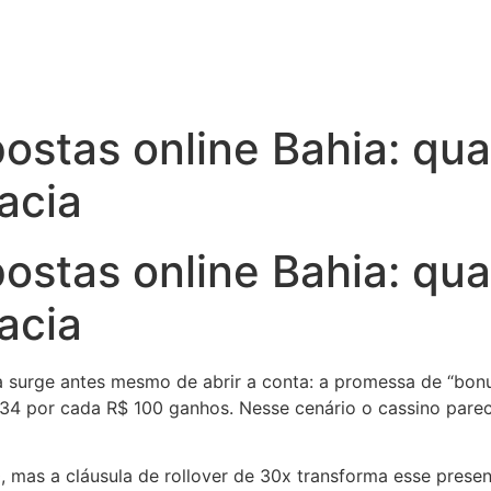
ostas online Bahia: qua
acia
ostas online Bahia: qua
acia
 surge antes mesmo de abrir a conta: a promessa de “bonus
2,34 por cada R$ 100 ganhos. Nesse cenário o cassino pare
, mas a cláusula de rollover de 30x transforma esse prese