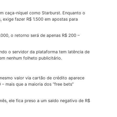
 um caça-níquel como Starburst. Enquanto o
s, exige fazer R$ 1.500 em apostas para
.000, o retorno será de apenas R$ 200 –
ndo o servidor da plataforma tem latência de
m nenhum folheto publicitário.
mesmo valor via cartão de crédito aparece
– mais que a maioria dos “free bets”
mês, ele fica preso a um saldo negativo de R$